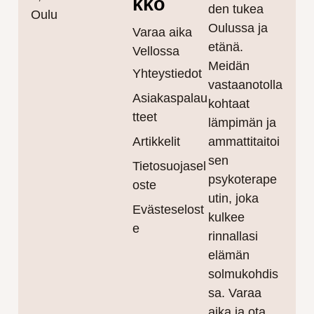
kko
den tukea
Oulu
Oulussa ja
Varaa aika
etänä.
Vellossa
Meidän
Yhteystiedot
vastaanotolla
Asiakaspalau
kohtaat
tteet
lämpimän ja
Artikkelit
ammattitaitoi
sen
Tietosuojasel
psykoterape
oste
utin, joka
Evästeselost
kulkee
e
rinnallasi
elämän
solmukohdis
sa. Varaa
aika ja ota