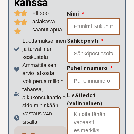
kanssa
Yli 300
Nimi
asiakasta
saanut apua
Sähköposti
Luottamuksellinen
ja turvallinen
keskustelu
Ammattilaisen
Puhelinnumero
arvio jatkosta
Voit perua milloin
tahansa,
Lisätiedot
alkukonsultaatio ei
(valinnainen)
sido mihinkään
Vastaus 24h
sisällä