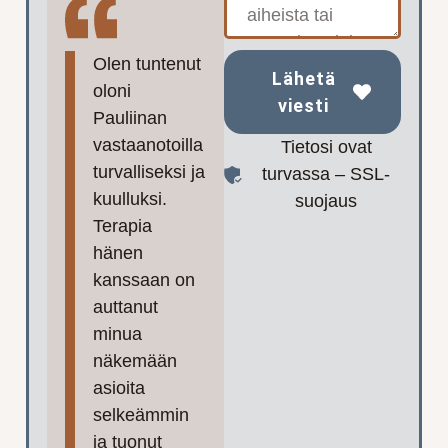
Olen tuntenut
Lähetä
oloni
viesti
Pauliinan
vastaanotoilla
Tietosi ovat
turvalliseksi ja
turvassa – SSL-
kuulluksi.
suojaus
Terapia
hänen
kanssaan on
auttanut
minua
näkemään
asioita
selkeämmin
ja tuonut