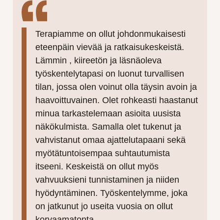
Terapiamme on ollut johdonmukaisesti
eteenpäin vievää ja ratkaisukeskeistä.
Lämmin , kiireetön ja läsnäoleva
työskentelytapasi on luonut turvallisen
tilan, jossa olen voinut olla täysin avoin ja
haavoittuvainen. Olet rohkeasti haastanut
minua tarkastelemaan asioita uusista
näkökulmista. Samalla olet tukenut ja
vahvistanut omaa ajattelutapaani sekä
myötätuntoisempaa suhtautumista
itseeni. Keskeistä on ollut myös
vahvuuksieni tunnistaminen ja niiden
hyödyntäminen. Työskentelymme, joka
on jatkunut jo useita vuosia on ollut
korvaamatonta.