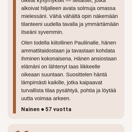
oikeat kysymykset — sellaiset, jotka
alkoivat hiljalleen avata solmuja omassa
mielessäni. Vähä vähältä opin näkemään
tilanteeni uudella tavalla ja ymmärtämään
itseäni syvemmin.
Olen todella kiitollinen Pauliinalle, hänen
ammattitaidostaan ja tavastaan kohdata
ihminen kokonaisena. Hänen ansiostaan
elämäni on lähtenyt taas liikkeelle
oikeaan suuntaan. Suosittelen häntä
lämpimästi kaikille, jotka kaipaavat
turvallista tilaa pysähtyä, pohtia ja löytää
uutta voimaa arkeen.
Nainen
57 vuotta