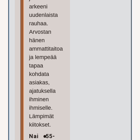
arkeeni
uudenlaista
rauhaa.
Arvostan
hänen
ammattitaitoa
ja lempeää
tapaa
kohdata
asiakas,
ajatuksella
ihminen
ihmiselle.
Lämpimät
kiitokset.
Nai
55-