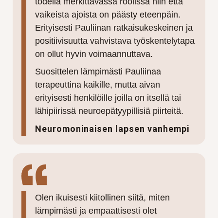
todella merkittävässä roolissa niin että
vaikeista ajoista on päästy eteenpäin.
Erityisesti Pauliinan ratkaisukeskeinen ja
positiivisuutta vahvistava työskentelytapa
on ollut hyvin voimaannuttava.
Suosittelen lämpimästi Pauliinaa
terapeuttina kaikille, mutta aivan
erityisesti henkilöille joilla on itsellä tai
lähipiirissä neuroepätyypillisiä piirteitä.
Neuromoninaisen lapsen vanhempi
Olen ikuisesti kiitollinen siitä, miten
lämpimästi ja empaattisesti olet