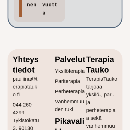
nen
vuott
a
Yhteys
Palvelut
Terapia
tiedot
Tauko
Yksilöterapia
pauliina@t
TerapiaTauko
Pariterapia
erapiatauk
tarjoaa
Perheterapia
o.fi
yksilö-, pari-
Vanhemmuu
ja
044 260
den tuki
perheterapia
4299
a sekä
Pikavali
Tykistökatu
vanhemmuu
3,
90130