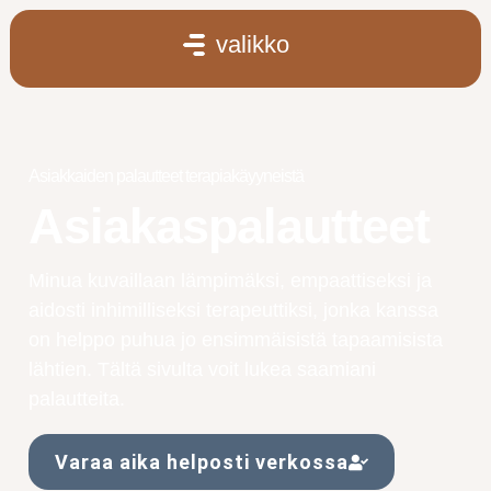
valikko
Asiakkaiden palautteet terapiakäyyneistä
Asiakaspalautteet
Minua kuvaillaan lämpimäksi, empaattiseksi ja
aidosti inhimilliseksi terapeuttiksi, jonka kanssa
on helppo puhua jo ensimmäisistä tapaamisista
lähtien. Tältä sivulta voit lukea saamiani
palautteita.
Varaa aika helposti verkossa