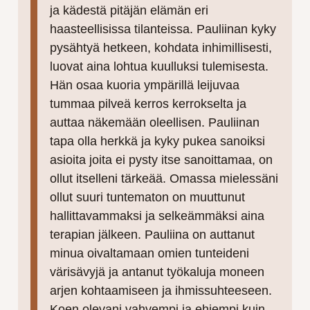
ja kädestä pitäjän elämän eri
haasteellisissa tilanteissa. Pauliinan kyky
pysähtyä hetkeen, kohdata inhimillisesti,
luovat aina lohtua kuulluksi tulemisesta.
Hän osaa kuoria ympärillä leijuvaa
tummaa pilveä kerros kerrokselta ja
auttaa näkemään oleellisen. Pauliinan
tapa olla herkkä ja kyky pukea sanoiksi
asioita joita ei pysty itse sanoittamaa, on
ollut itselleni tärkeää. Omassa mielessäni
ollut suuri tuntematon on muuttunut
hallittavammaksi ja selkeämmäksi aina
terapian jälkeen. Pauliina on auttanut
minua oivaltamaan omien tunteideni
värisävyjä ja antanut työkaluja moneen
arjen kohtaamiseen ja ihmissuhteeseen.
Koen olevani vahvempi ja ehjempi kuin