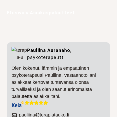
Etusivu
»
Asiakaspalautteet
Pauliina Auranaho
,
psykoterapeutti
Olen kokenut, lämmin ja empaattinen
psykoterapeutti Pauliina. Vastaanotollani
asiakkaat kertovat tuntevansa olonsa
turvalliseksi ja olen saanut erinomaista
palautetta asiakkailtani.
pauliina@terapiatauko.fi