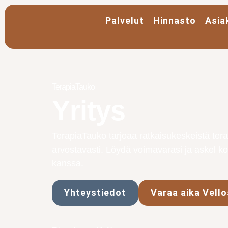
Palvelut
Hinnasto
Asia
TerapiaTauko
Yritys
TerapiaTauko tarjoaa ratkaisukeskeistä tera
arvostavasti. Löydä voimavarasi ja askel koh
kanssa.
Yhteystiedot
Varaa aika Vell