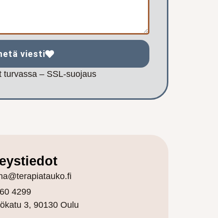
hetä viesti
at turvassa – SSL-suojaus
eystiedot
ina@terapiatauko.fi
60 4299
tökatu 3,
90130 Oulu