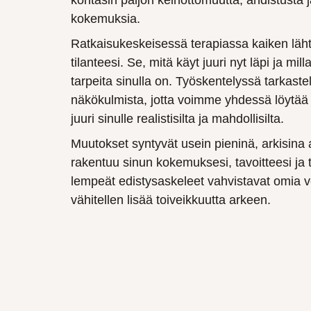
kohtasin paljon keinottomuutta, ahdistusta 
kokemuksia.
Ratkaisukeskeisessä terapiassa kaiken lä
tilanteesi. Se, mitä käyt juuri nyt läpi ja mill
tarpeita sinulla on. Työskentelyssä tarkas
näkökulmista, jotta voimme yhdessä löytää r
juuri sinulle realistisilta ja mahdollisilta.
Muutokset syntyvät usein pieninä, arkisina 
rakentuu sinun kokemuksesi, tavoitteesi ja 
lempeät edistysaskeleet vahvistavat omia v
vähitellen lisää toiveikkuutta arkeen.