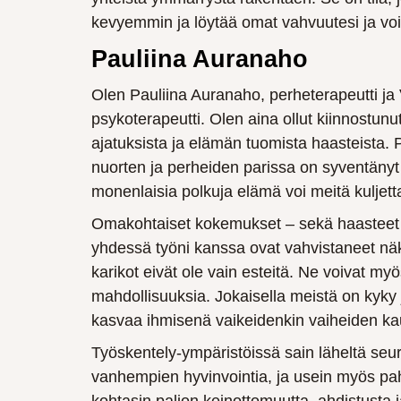
kevyemmin ja löytää omat vahvuutesi ja vo
Pauliina Auranaho
Olen Pauliina Auranaho, perheterapeutti j
psykoterapeutti. Olen aina ollut kiinnostun
ajatuksista ja elämän tuomista haasteista. 
nuorten ja perheiden parissa on syventänyt
monenlaisia polkuja elämä voi meitä kuljett
Omakohtaiset kokemukset – sekä haasteet 
yhdessä työni kanssa ovat vahvistaneet näk
karikot eivät ole vain esteitä. Ne voivat my
mahdollisuuksia. Jokaisella meistä on kyky 
kasvaa ihmisenä vaikeidenkin vaiheiden ka
Työskentely-ympäristöissä sain läheltä seur
vanhempien hyvinvointia, ja usein myös pah