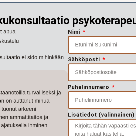
kukonsultaatio psykoterape
ut apua
Nimi
skustelu
sultaatio ei sido mihinkään
Sähköposti
Puhelinnumero
aanotoilla turvalliseksi ja
an on auttanut minua
 tuonut arkeeni
Lisätiedot (valinnainen)
nen ammattitaitoa ja
ajatuksella ihminen