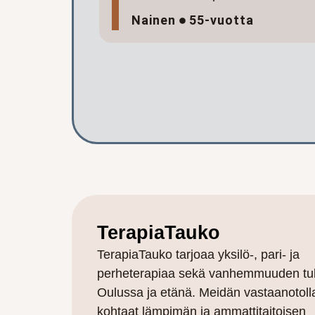
Nainen
55-vuotta
TerapiaTauko
TerapiaTauko tarjoaa yksilö-, pari- ja
perheterapiaa sekä vanhemmuuden tu
Oulussa ja etänä. Meidän vastaanotoll
kohtaat lämpimän ja ammattitaitoisen