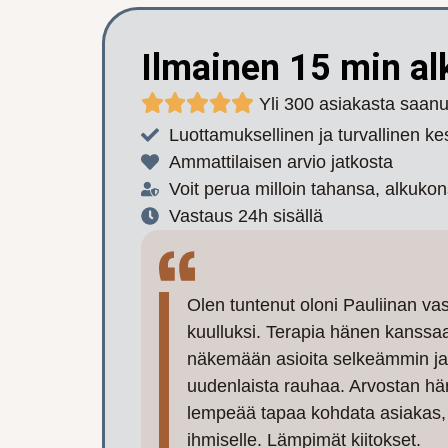
Ilmainen 15 min al
Yli 300 asiakasta saan
Luottamuksellinen ja turvallinen ke
Ammattilaisen arvio jatkosta
Voit perua milloin tahansa, alkukon
Vastaus 24h sisällä
Olen tuntenut oloni Pauliinan vast
kuulluksi. Terapia hänen kanssa
näkemään asioita selkeämmin ja
uudenlaista rauhaa. Arvostan hä
lempeää tapaa kohdata asiakas, 
ihmiselle. Lämpimät kiitokset.