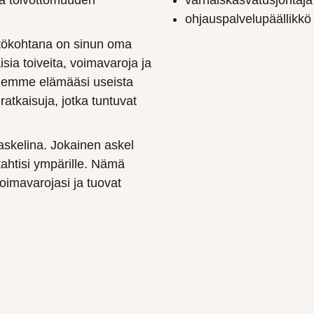
ja toivottomuuden
varhaiskasvatusjohtaja
ohjauspalvelupäällikkö
htökohtana on sinun oma
aisia toiveita, voimavaroja ja
telemme elämääsi useista
atkaisuja, jotka tuntuvat
askelina. Jokainen askel
tahtisi ympärille. Nämä
oimavarojasi ja tuovat