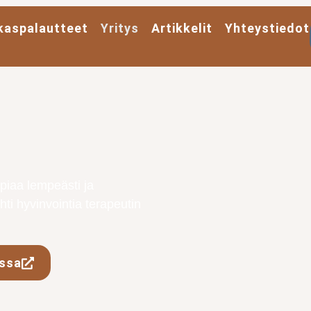
kaspalautteet
Yritys
Artikkelit
Yhteystiedot
piaa lempeästi ja
ti hyvinvointia terapeutin
ossa