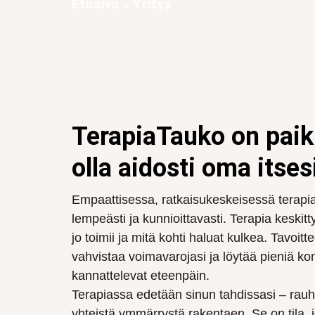
Etusivu
»
Yritys
TerapiaTauko on paikk
olla aidosti oma itses
Empaattisessa, ratkaisukeskeisessä terapi
lempeästi ja kunnioittavasti. Terapia keskit
jo toimii ja mitä kohti haluat kulkea. Tavoitt
vahvistaa voimavarojasi ja löytää pieniä kon
kannattelevat eteenpäin.
Terapiassa edetään sinun tahdissasi – rauh
yhteistä ymmärrystä rakentaen. Se on tila, 