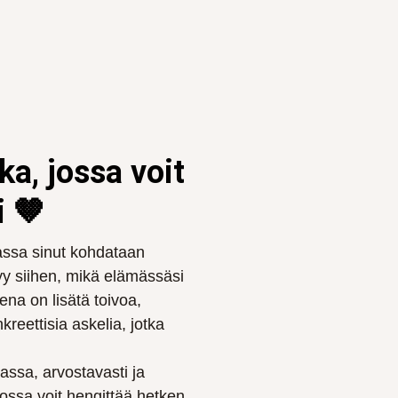
a, jossa voit
i 🤎
assa sinut kohdataan
tyy siihen, mikä elämässäsi
eena on lisätä toivoa,
kreettisia askelia, jotka
assa, arvostavasti ja
jossa voit hengittää hetken