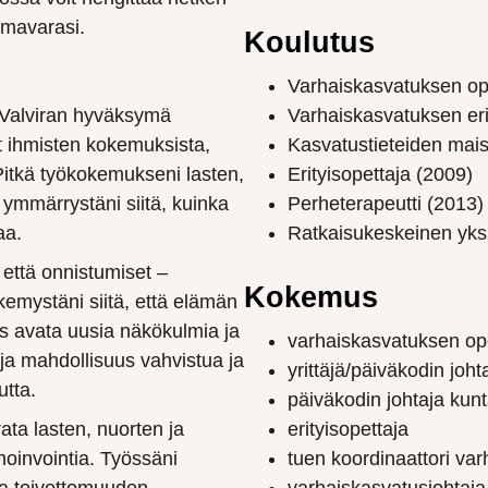
imavarasi.
Koulutus
Varhaiskasvatuksen op
a Valviran hyväksymä
Varhaiskasvatuksen eri
ut ihmisten kokemuksista,
Kasvatustieteiden mais
Pitkä työkokemukseni lasten,
Erityisopettaja (2009)
 ymmärrystäni siitä, kuinka
Perheterapeutti (2013)
aa.
Ratkaisukeskeinen yksi
että onnistumiset –
Kokemus
emystäni siitä, että elämän
ös avata uusia näkökulmia ja
varhaiskasvatuksen op
ja mahdollisuus vahvistua ja
yrittäjä/päiväkodin johta
utta.
päiväkodin johtaja kunt
ata lasten, nuorten ja
erityisopettaja
oinvointia. Työssäni
tuen koordinaattori va