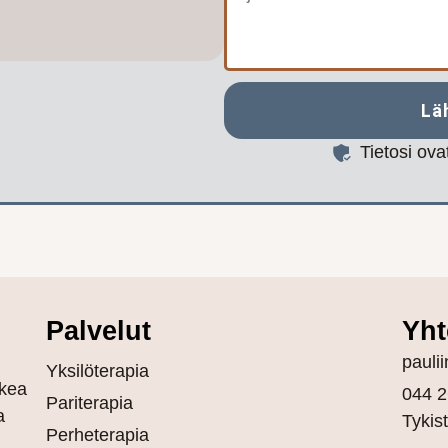
Lä
Tietosi ov
Palvelut
Yht
pauli
Yksilöterapia
kea
044 2
Pariterapia
a
Tykis
Perheterapia