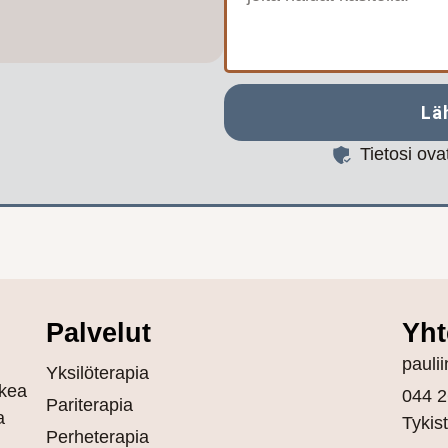
Lä
Tietosi ov
Palvelut
Yht
pauli
Yksilöterapia
kea
044 2
Pariterapia
a
Tykis
Perheterapia