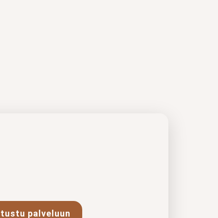
istamaan yhteyttä, ratkaisemaan
…
tustu palveluun