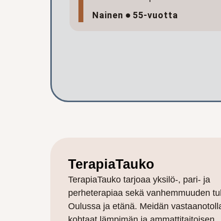
Nainen
55-vuotta
TerapiaTauko
TerapiaTauko tarjoaa yksilö-, pari- ja
perheterapiaa sekä vanhemmuuden tu
Oulussa ja etänä. Meidän vastaanotoll
kohtaat lämpimän ja ammattitaitoisen