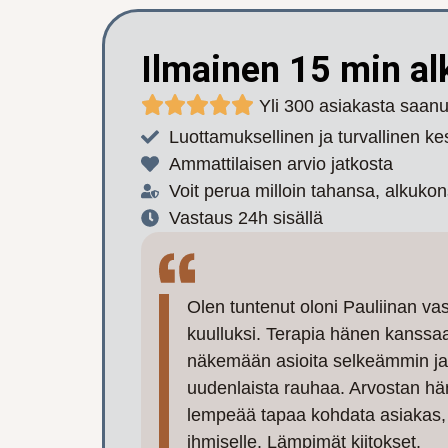
Ilmainen 15 min al
Yli 300 asiakasta saan
Luottamuksellinen ja turvallinen ke
Ammattilaisen arvio jatkosta
Voit perua milloin tahansa, alkukon
Vastaus 24h sisällä
Olen tuntenut oloni Pauliinan vast
kuulluksi. Terapia hänen kanssa
näkemään asioita selkeämmin ja
uudenlaista rauhaa. Arvostan hä
lempeää tapaa kohdata asiakas, 
ihmiselle. Lämpimät kiitokset.