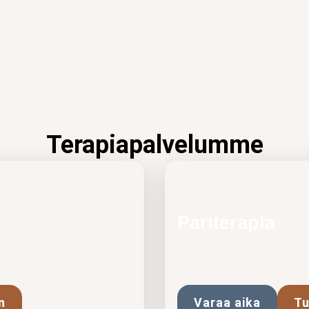
Terapiapalvelumme
Pariterapia
aan paremmin. Varaa
Pariterapia auttaa vahv
ristiriitoja ja lisäämään
n
Varaa aika
Tu