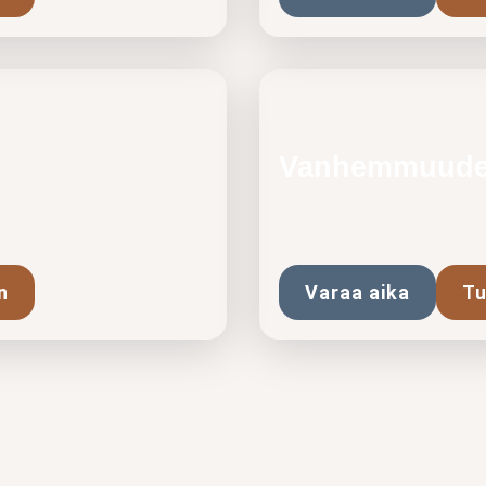
Vanhemmuuden
n vuorovaikutusta ja
Vanhemmuuden tuki autt
ja neuromoninaisuute
n
Varaa aika
Tu