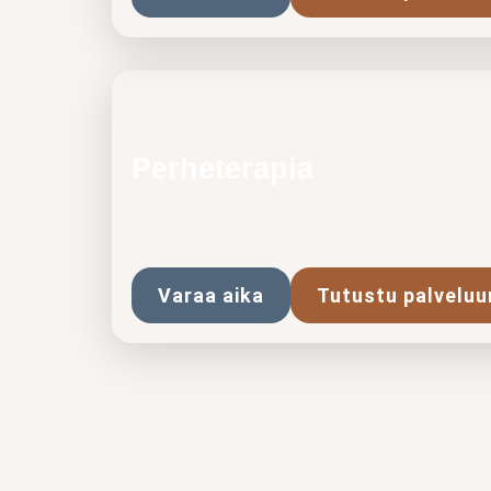
Perheterapia
Perheterapia auttaa vahvistamaan perhee
hyvinvointia. Saatavilla…
Varaa aika
Tutustu palveluu