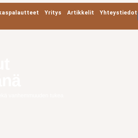
kaspalautteet
Yritys
Artikkelit
Yhteystiedot
ut
änä
a sekä vanhemmuuden tukea