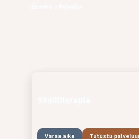
Etusivu
»
Palvelut
Yksilöterapia
Yksilöterapia auttaa jaksamaan ja voim
ilmainen…
Varaa aika
Tutustu palveluu