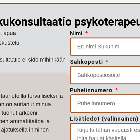
kukonsultaatio psykoterape
ut apua
Nimi
skustelu
sultaatio ei sido mihinkään
Sähköposti
Puhelinnumero
aanotoilla turvalliseksi ja
an on auttanut minua
 tuonut arkeeni
Lisätiedot (valinnainen)
nen ammattitaitoa ja
ajatuksella ihminen