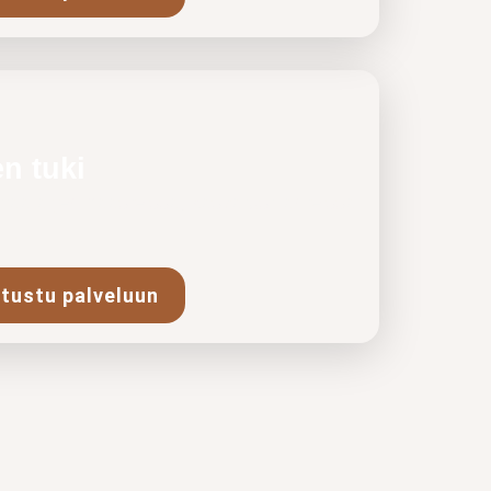
 tuki
aa arjen haasteissa, kasvatustilanteissa
en…
tustu palveluun