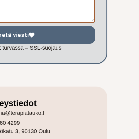
hetä viesti
at turvassa – SSL-suojaus
eystiedot
ina@terapiatauko.fi
60 4299
tökatu 3,
90130 Oulu