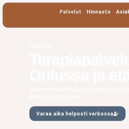
Palvelut
Hinnasto
Asia
Terapia Oulu
Terapiapalvel
Oulussa ja et
Tarjoamme yksilö-, pari- ja perheterapia
elämän eri haasteisiin.
Varaa aika helposti verkossa