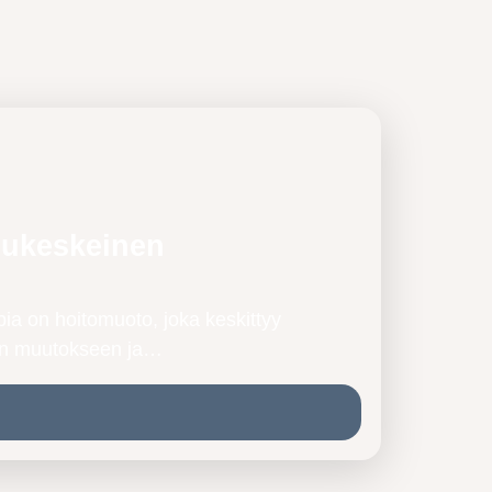
sukeskeinen
ia on hoitomuoto, joka keskittyy
uun muutokseen ja…