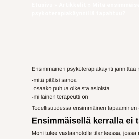
Etusivu
»
Artikkelit
»
Mitä ensimmäise
psykoterapiakäynnillä tapahtuu?
Ensimmäinen psykoterapiakäynti jännittää m
-mitä pitäisi sanoa
-osaako puhua oikeista asioista
-millainen terapeutti on
Todellisuudessa ensimmäinen tapaaminen on
Ensimmäisellä kerralla ei 
Moni tulee vastaanotolle tilanteessa, jossa 