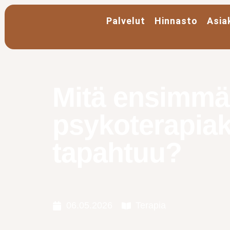
Palvelut
Hinnasto
Asia
Mitä ensimmäi
psykoterapiak
tapahtuu?
06.05.2026
Terapia