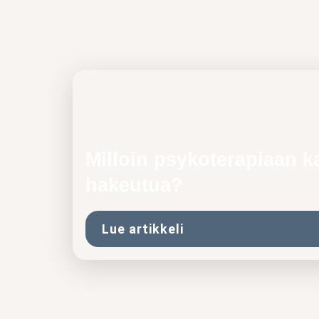
Milloin psykoterapiaan k
hakeutua?
Lue artikkeli