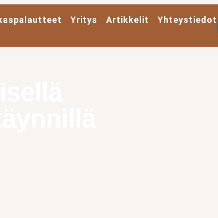
kaspalautteet
Yritys
Artikkelit
Yhteystiedot
sellä
äynnillä