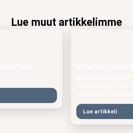
Lue muut artikkelimme
annattaa
Mitä on ratkai
psykoterapia?
Ratkaisukeskeinen terap
voimavaroihin, toivott
Lue artikkeli