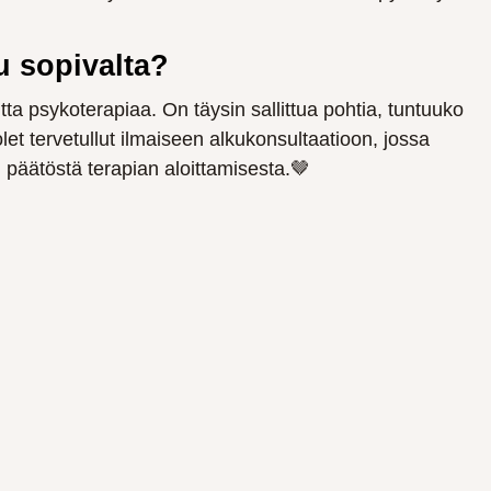
nu sopivalta?
a psykoterapiaa. On täysin sallittua pohtia, tuntuuko
 olet tervetullut ilmaiseen alkukonsultaatioon, jossa
päätöstä terapian aloittamisesta.🤎