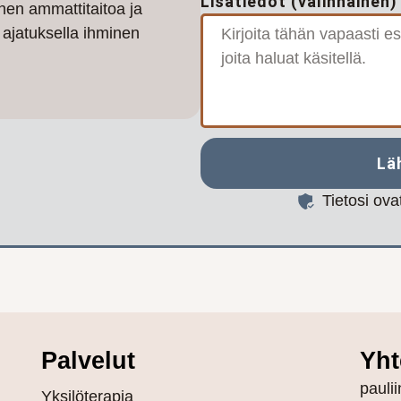
Lisätiedot (valinnainen)
nen ammattitaitoa ja
ajatuksella ihminen
Lä
Tietosi ov
Palvelut
Yht
pauli
Yksilöterapia