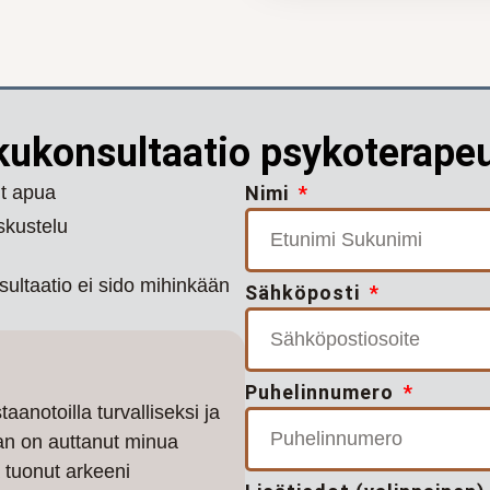
kukonsultaatio psykoterape
ut apua
Nimi
skustelu
sultaatio ei sido mihinkään
Sähköposti
Puhelinnumero
aanotoilla turvalliseksi ja
an on auttanut minua
 tuonut arkeeni