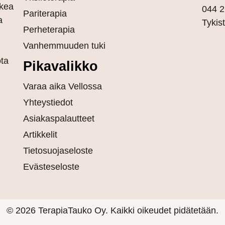
kea
044 2
Pariterapia
a
Tykis
Perheterapia
Vanhemmuuden tuki
ota
Pikavalikko
Varaa aika Vellossa
Yhteystiedot
Asiakaspalautteet
Artikkelit
Tietosuojaseloste
Evästeseloste
© 2026 TerapiaTauko Oy. Kaikki oikeudet pidätetään.