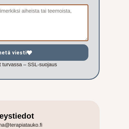
hetä viesti
at turvassa – SSL-suojaus
eystiedot
ina@terapiatauko.fi