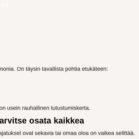
llä
onia. On täysin tavallista pohtia etukäteen:
 usein rauhallinen tutustumiskerta.
tarvitse osata kaikkea
ajatukset ovat sekavia tai omaa oloa on vaikea selittää.